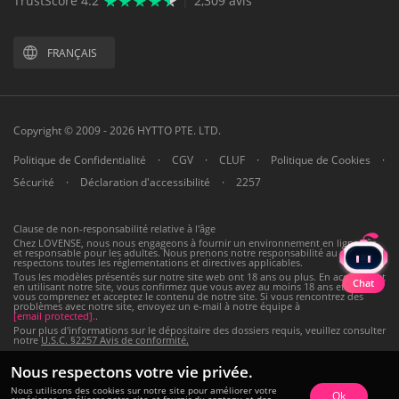
TrustScore 4.2
|
2,309 avis
FRANÇAIS
Copyright © 2009 - 2026 HYTTO PTE. LTD.
Politique de Confidentialité
·
CGV
·
CLUF
·
Politique de Cookies
·
Sécurité
·
Déclaration d'accessibilité
·
2257
Clause de non-responsabilité relative à l'âge
Chez LOVENSE, nous nous engageons à fournir un environnement en ligne sûr
et responsable pour les adultes. Nous prenons notre responsabilité au sérieux et
respectons toutes les réglementations et directives applicables.
Tous les modèles présentés sur notre site web ont 18 ans ou plus. En accédant et
Chat
en utilisant notre site, vous confirmez que vous avez au moins 18 ans et que
vous comprenez et acceptez le contenu de notre site. Si vous rencontrez des
problèmes avec notre site, envoyez un e-mail à notre équipe à
[email protected]
.
.
Pour plus d'informations sur le dépositaire des dossiers requis, veuillez consulter
notre
U.S.C. §2257 Avis de conformité.