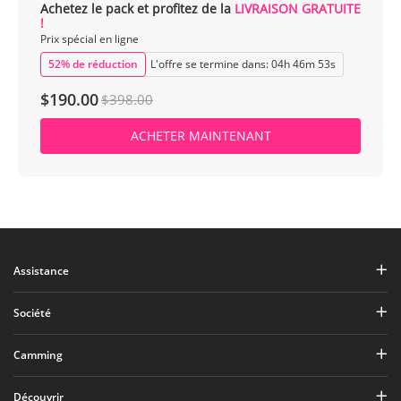
Achetez le pack et profitez de la
LIVRAISON GRATUITE
!
Prix spécial en ligne
52% de réduction
L'offre se termine dans:
04
h
46
m
52
s
$190.00
$398.00
ACHETER MAINTENANT
Assistance
Société
Camming
Découvrir