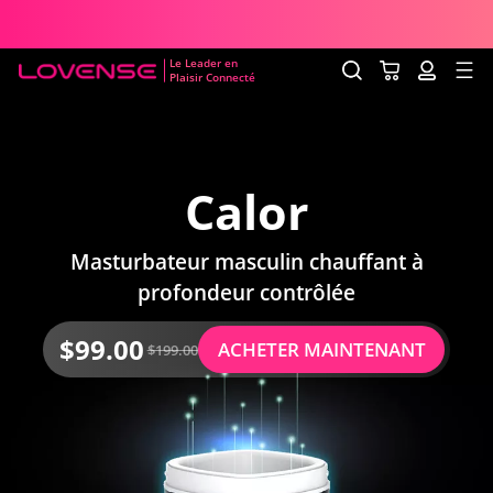
uration et expédition discrètes
Prix spécial en ligne
Le Leader en
Plaisir Connecté
Lovense Sex Toys
Calor
Masturbateur masculin chauffant à
profondeur contrôlée
$
99.00
ACHETER MAINTENANT
$199.00