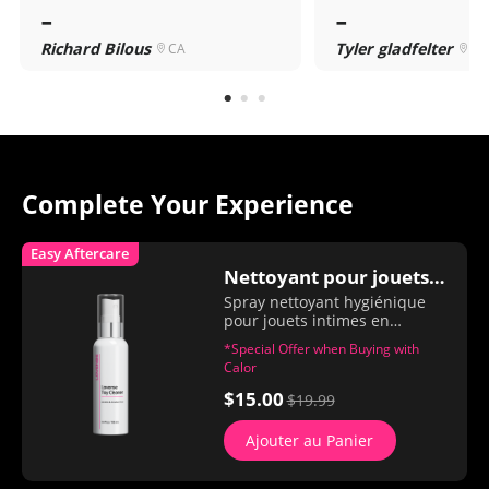
-
-
Richard Bilous
Tyler gladfelter
CA
US
Complete Your Experience
Easy Aftercare
Nettoyant pour jouets
Spray nettoyant hygiénique
Lovense
pour jouets intimes en
silicone, caoutchouc et TPE
*Special Offer when Buying with
Calor
$15.00
$19.99
Ajouter au Panier