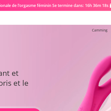
ionale de l'orgasme féminin Se termine dans:
16h 36m 16s
Camming
Cha
scillation
Ci
10
21