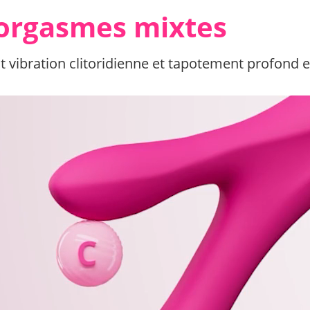
orgasmes mixtes
nt vibration clitoridienne et tapotement profond 