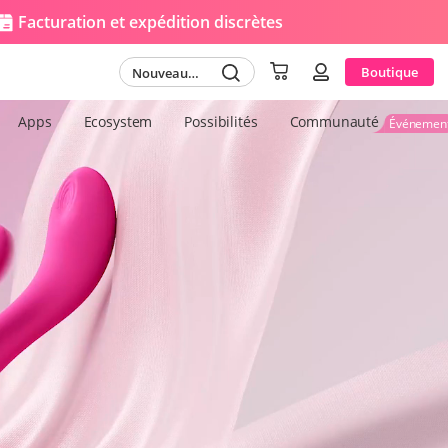
Facturation et expédition discrètes
Boutique
Nouveau
Cart
login
jouet
Apps
Ecosystem
Possibilités
Communauté
Événemen
uffage
rconférence
7 mm/4,21 pouces
Longueur
0 mm/8,27 pouces